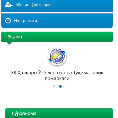
Бўш иш ўринлари
Иш графиги
Эълон
XII Ҳалқаро Ўзбек пахта ва Тўқимачилик
ярмаркаси
Сўровнома