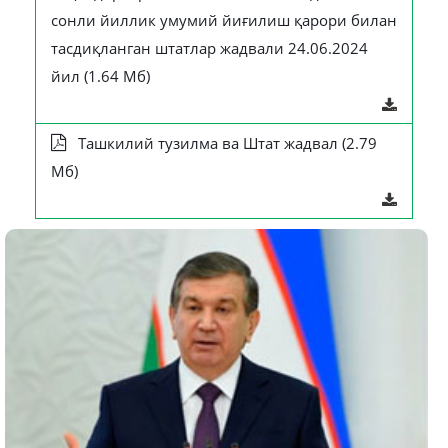
сонли йиллик умумий йиғилиш қарори билан
тасдиқланган штатлар жадвали 24.06.2024
йил (1.64 Мб)
Ташкилий тузилма ва Штат жадвал (2.79
Мб)