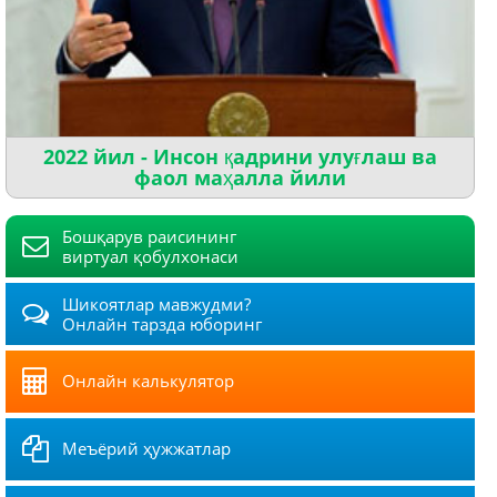
2022 йил - Инсон қадрини улуғлаш ва
фаол маҳалла йили
Бошқарув раисининг
виртуал қобулхонаси
Шикоятлар мавжудми?
Онлайн тарзда юборинг
Онлайн калькулятор
Меъёрий ҳужжатлар