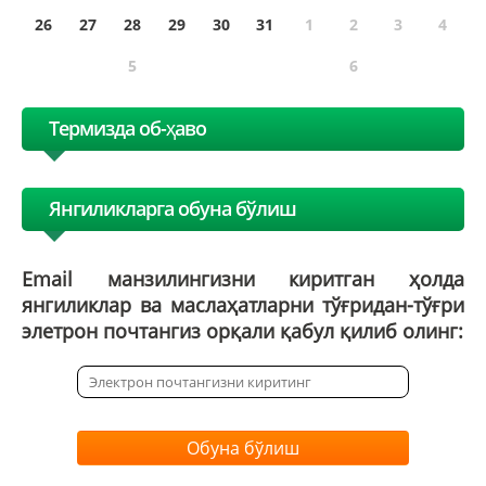
26
27
28
29
30
31
1
2
3
4
5
6
Термизда об-ҳаво
Янгиликларга обуна бўлиш
Email манзилингизни киритган ҳолда
янгиликлар ва маслаҳатларни тўғридан-тўғри
элетрон почтангиз орқали қабул қилиб олинг:
Обуна бўлиш