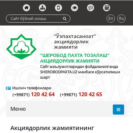
En
Ru
“Ўзпахтасаноат”
акциядорлик
жамияти
“ШЕРОБОД ПАХТА ТОЗАЛАШ”
АКЦИЯДОРЛИК ЖАМИЯТИ
Сайт маълумотларидан фойдаланилганда
SHEROBODPAXTA.UZ манбаси кўрсатилиши
шарт
Ишонч телефонлари
120 42 64
120 42 65
(+99871)
(+99871)
Меню
Акциядорлик жамиятининг