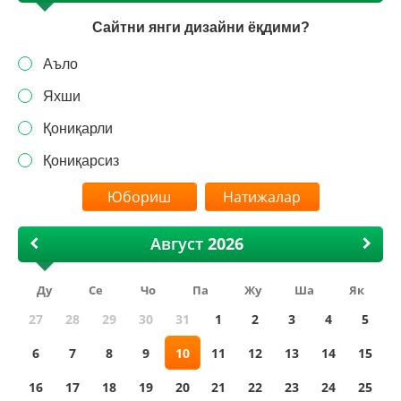
Сайтни янги дизайни ёқдими?
Аъло
Яхши
Қониқарли
Қониқарсиз
Натижалар
Август
Ду
Се
Чо
Па
Жу
Ша
Як
27
28
29
30
31
1
2
3
4
5
6
7
8
9
10
11
12
13
14
15
16
17
18
19
20
21
22
23
24
25