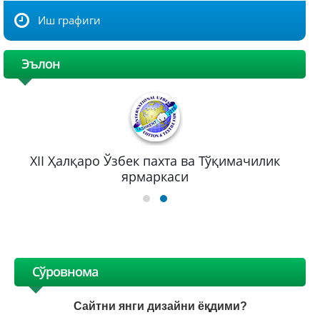
Иш графиги
Эълон
XII Ҳалқаро Ўзбек пахта ва Тўқимачилик
ярмаркаси
Сўровнома
Сайтни янги дизайни ёқдими?