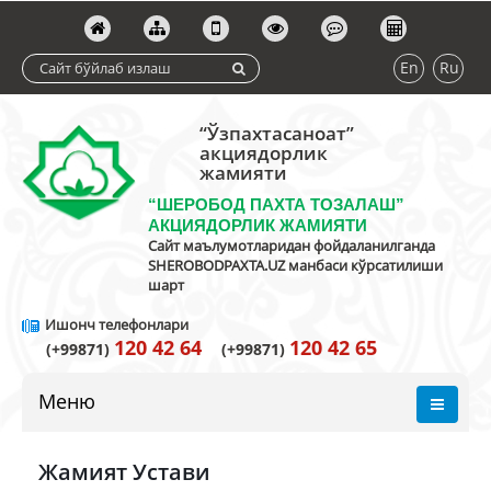
En
Ru
“Ўзпахтасаноат”
акциядорлик
жамияти
“ШЕРОБОД ПАХТА ТОЗАЛАШ”
АКЦИЯДОРЛИК ЖАМИЯТИ
Сайт маълумотларидан фойдаланилганда
SHEROBODPAXTA.UZ манбаси кўрсатилиши
шарт
Ишонч телефонлари
120 42 64
120 42 65
(+99871)
(+99871)
Меню
Жамият Устави