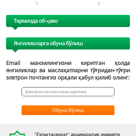
5
6
Термизда об-ҳаво
Янгиликларга обуна бўлиш
Email манзилингизни киритган ҳолда
янгиликлар ва маслаҳатларни тўғридан-тўғри
элетрон почтангиз орқали қабул қилиб олинг:
Обуна бўлиш
“Ўзпахтасаноат” акциядорлик жамияти