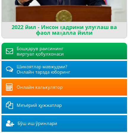
2022 йил - Инсон қадрини улуғлаш ва
фаол маҳалла йили
Бошқарув раисининг
виртуал қобулхонаси
Шикоятлар мавжудми?
Онлайн тарзда юборинг
Онлайн калькулятор
Меъёрий ҳужжатлар
Бўш иш ўринлари