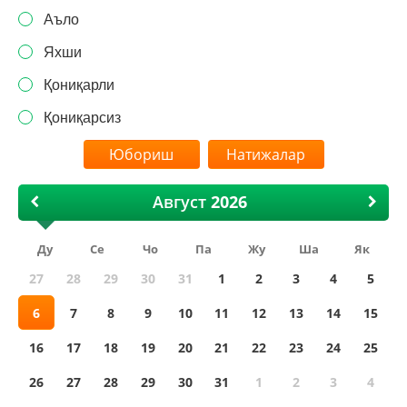
Аъло
Яхши
Қониқарли
Қониқарсиз
Натижалар
Август
Ду
Се
Чо
Па
Жу
Ша
Як
27
28
29
30
31
1
2
3
4
5
6
7
8
9
10
11
12
13
14
15
16
17
18
19
20
21
22
23
24
25
26
27
28
29
30
31
1
2
3
4