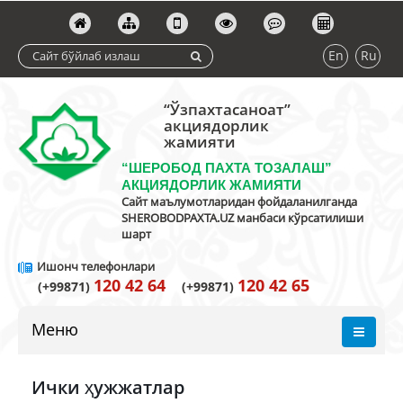
En
Ru
“Ўзпахтасаноат”
акциядорлик
жамияти
“ШЕРОБОД ПАХТА ТОЗАЛАШ”
АКЦИЯДОРЛИК ЖАМИЯТИ
Сайт маълумотларидан фойдаланилганда
SHEROBODPAXTA.UZ манбаси кўрсатилиши
шарт
Ишонч телефонлари
120 42 64
120 42 65
(+99871)
(+99871)
Меню
Ички ҳужжатлар