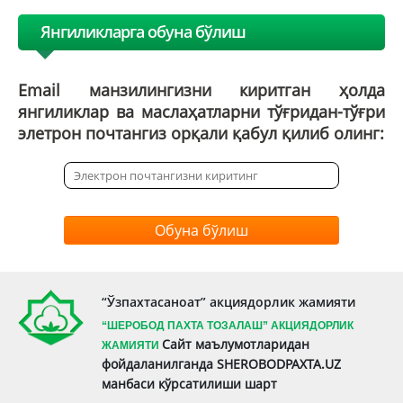
Янгиликларга обуна бўлиш
Email манзилингизни киритган ҳолда
янгиликлар ва маслаҳатларни тўғридан-тўғри
элетрон почтангиз орқали қабул қилиб олинг:
Обуна бўлиш
“Ўзпахтасаноат” акциядорлик жамияти
“ШЕРОБОД ПАХТА ТОЗАЛАШ” АКЦИЯДОРЛИК
Сайт маълумотларидан
ЖАМИЯТИ
фойдаланилганда SHEROBODPAXTA.UZ
манбаси кўрсатилиши шарт