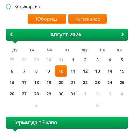
Қониқарсиз
Натижалар
Август
Ду
Се
Чо
Па
Жу
Ша
Як
27
28
29
30
31
1
2
3
4
5
6
7
8
9
10
11
12
13
14
15
16
17
18
19
20
21
22
23
24
25
26
27
28
29
30
31
1
2
3
4
5
6
Термизда об-ҳаво