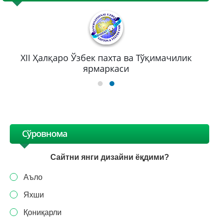
XII Ҳалқаро Ўзбек пахта ва Тўқимачилик
ярмаркаси
Сўровнома
Сайтни янги дизайни ёқдими?
Аъло
Яхши
Қониқарли