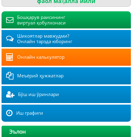
фаол маҳалла йили
Бошқарув раисининг
виртуал қобулхонаси
Шикоятлар мавжудми?
Онлайн тарзда юборинг
Онлайн калькулятор
Меъёрий ҳужжатлар
Бўш иш ўринлари
Иш графиги
Эълон