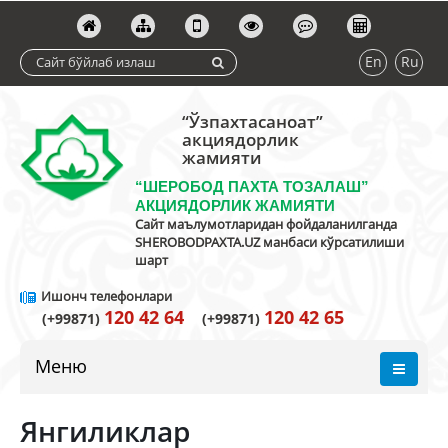
En
Ru
“Ўзпахтасаноат”
акциядорлик
жамияти
“ШЕРОБОД ПАХТА ТОЗАЛАШ”
АКЦИЯДОРЛИК ЖАМИЯТИ
Сайт маълумотларидан фойдаланилганда
SHEROBODPAXTA.UZ манбаси кўрсатилиши
шарт
Ишонч телефонлари
120 42 64
120 42 65
(+99871)
(+99871)
Меню
Янгиликлар