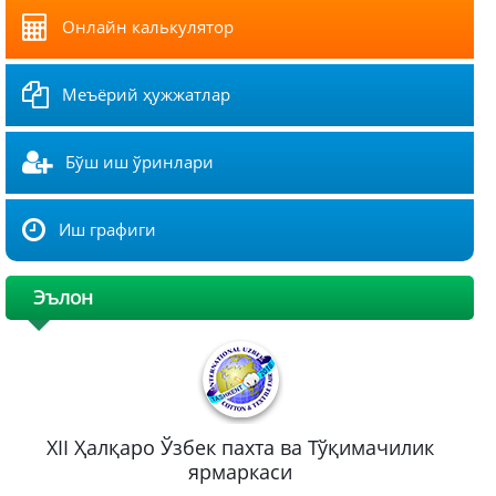
Онлайн калькулятор
Меъёрий ҳужжатлар
Бўш иш ўринлари
Иш графиги
Эълон
XII Ҳалқаро Ўзбек пахта ва Тўқимачилик
ярмаркаси