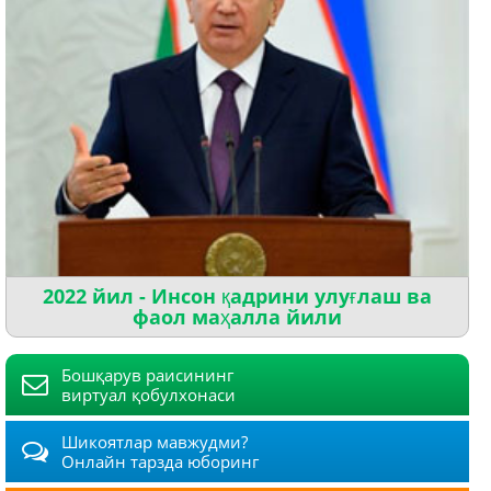
2022 йил - Инсон қадрини улуғлаш ва
фаол маҳалла йили
Бошқарув раисининг
виртуал қобулхонаси
Шикоятлар мавжудми?
Онлайн тарзда юборинг