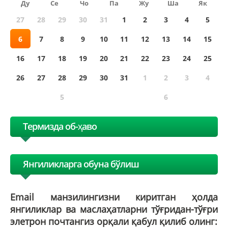
Ду
Се
Чо
Па
Жу
Ша
Як
27
28
29
30
31
1
2
3
4
5
6
7
8
9
10
11
12
13
14
15
16
17
18
19
20
21
22
23
24
25
26
27
28
29
30
31
1
2
3
4
5
6
Термизда об-ҳаво
Янгиликларга обуна бўлиш
Email манзилингизни киритган ҳолда
янгиликлар ва маслаҳатларни тўғридан-тўғри
элетрон почтангиз орқали қабул қилиб олинг: