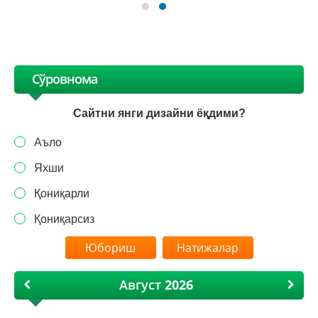
Сўровнома
Сайтни янги дизайни ёқдими?
Аъло
Яхши
Қониқарли
Қониқарсиз
Натижалар
Август