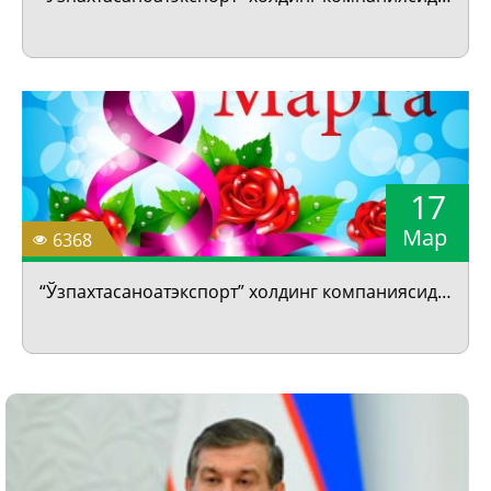
17
Мар
6368
“Ўзпахтасаноатэкспорт” холдинг компаниясида Хотин-қизлар байрамига бағишланган тадбир ўтказилди