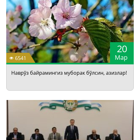
20
Мар
6541
Наврўз байрамингиз муборак бўлсин, азизлар!