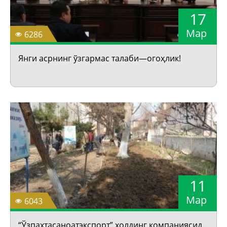
17
Мар
6286
Янги асрнинг ўзгармас талаби—огоҳлик!
11
Мар
6043
“Ўзпахтасаноатэкспорт” холдинг компаниясида умумхалқ хайрия ҳашари ўтказилди