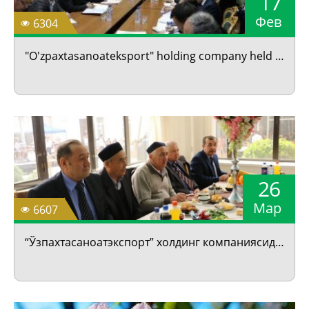
17
Фев
6304
"O'zpaxtasanoateksport" holding company held a meeting of the Scientific and Technical Council
26
Мар
6607
“Ўзпахтасаноатэкспорт” холдинг компаниясида Наврўз байрами нишонланди