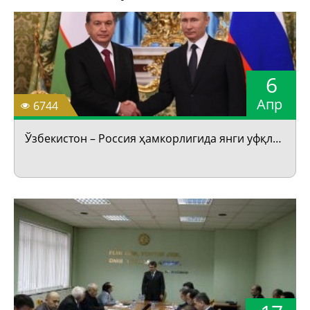
6
Апр
6744
Ўзбекистон – Россия ҳамкорлигида янги уфқлар очган тарихий ташриф